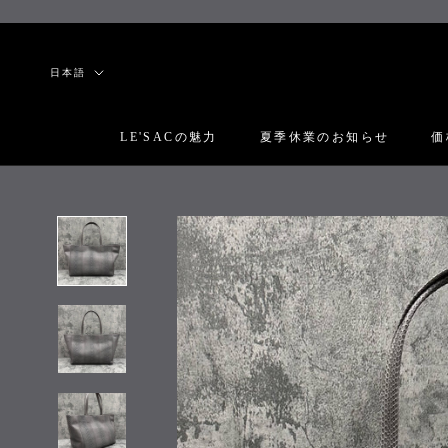
ス
キ
ッ
言
日本語
プ
語
し
て
LE'SACの魅力
夏季休業のお知らせ
価
コ
LE'SACの魅力
夏季休業のお知らせ
価
ン
テ
ン
ツ
に
移
動
す
る