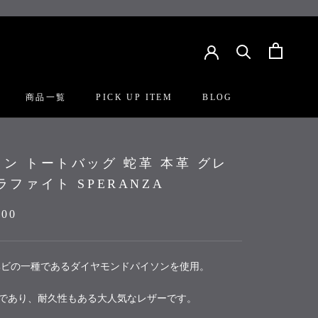
商品一覧
PICK UP ITEM
BLOG
PICK UP ITEM
BLOG
ン トートバッグ 蛇革 本革 グレ
ラファイト SPERANZA
000
ビの一種であるダイヤモンドパイソンを使用。
であり、耐久性もある大人気なレザーです。