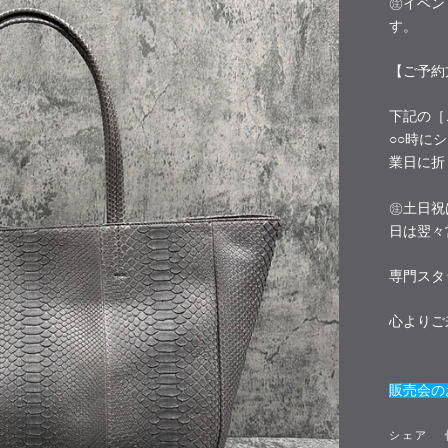
㊟イベン
す。
【ご予約
下記の［
○○時に
業日に折
㊟土日祝
日は翌々
専門スタ
心よりご
販売会の
シェア