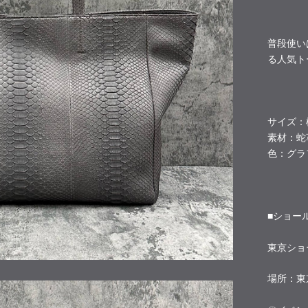
普段使い
る人気ト
サイズ：横幅
素材：蛇
色：グラ
■ショー
東京ショ
場所：東