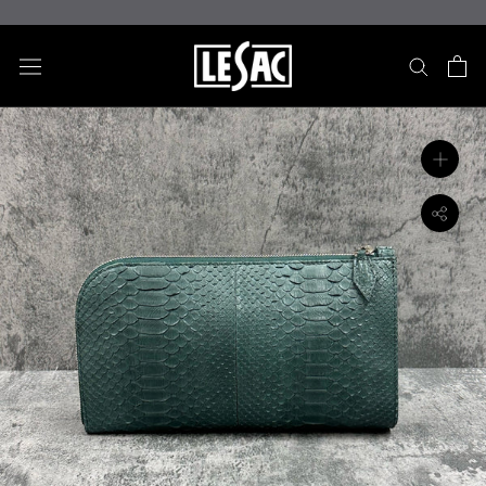
ス
キ
ッ
プ
し
て
コ
ン
テ
ン
ツ
に
移
動
す
る