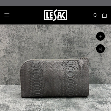
ス
キ
ッ
プ
し
て
コ
ン
テ
ン
ツ
に
移
動
す
る