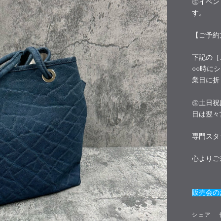
㊟イベン
す。
【ご予約
下記の［
○○時に
業日に折
㊟土日祝
日は翌々
専門スタ
心よりご
販売会の
シェア