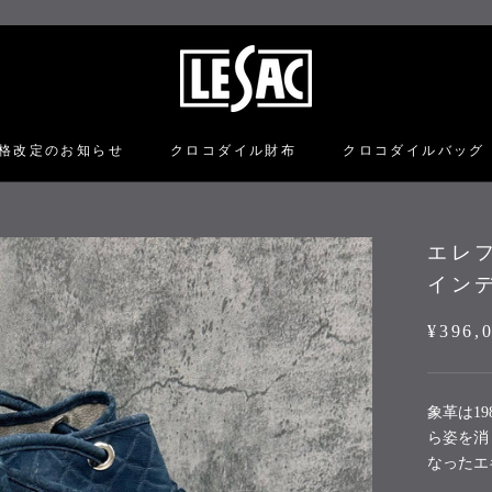
格改定のお知らせ
クロコダイル財布
クロコダイルバッグ
格改定のお知らせ
クロコダイル財布
クロコダイルバッグ
エレフ
インデ
¥396,
象革は
19
ら姿を消
なったエ