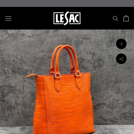
ス
キ
ッ
プ
し
て
コ
ン
テ
ン
ツ
に
移
動
す
る