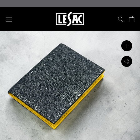
ス
キ
ッ
プ
し
て
コ
ン
テ
ン
ツ
に
移
動
す
る