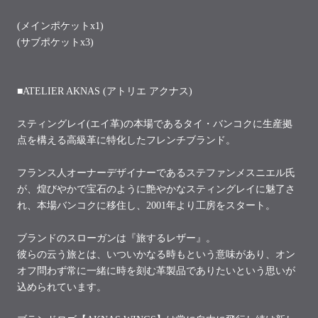
(メインポケットx1)
(サブポケットx3)
■ATELIER AKNAS (アトリエ アクナス)
スティングレイ
(
エイ革
)
の本場であるタイ・バンコクに生産拠
点を構える高級革に特化したフレンチブランド。
フランス人オーナーデザイナーであるステファンメスニエル氏
が、煌びやかで宝石のように艶やかな
スティングレイに魅了さ
れ、本場バンコクに移住し、
2001
年より工房をスタート。
ブランドのスローガンは『旅するレザー』。
彼らの云う旅とは、いついかなる時もという意味があり、
オン
オフ問わず常に一緒に時を刻む革製品でありたいという思いが
込められています。