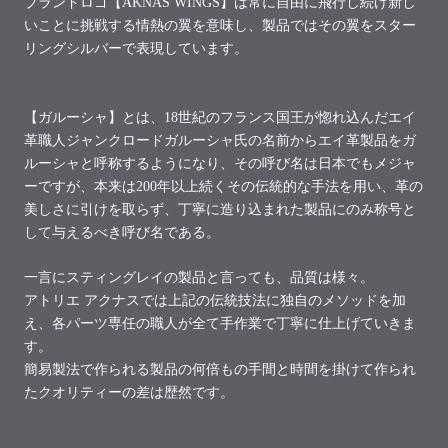
ブランドロゴ【
AKNAS WINGS
】は常に自由に飛行し続け新し
いことに挑戦する情熱の翼を意味し、製品ではその翼をスター
リングシルバーで表現しています。
【ガルーシャ】とは、18
世紀のフランス国王が惚れ込んだエイ
革職人ジャンクロードガルーシャ氏の名前から
エイ革製品をガ
ルーシャと呼称するようになり、その呼び名は日本でもメジャ
ーですが、
本来は
200
年以上続くその伝統的な手法を用い、革の
美しさに引けを取らず、
丁寧に造り込まれた製品にのみ称号と
して与えるべき呼び名である。
一言にスティングレイの製品と言っても、品質は様々。
アトリエ アクナスでは上記の伝統技法に独自のメソッドを加
え、
各パーツ専任の職人が全て手作業で丁寧に仕上げていきま
す。
簡易製法で作られる製品の何倍もの手間と時間を掛けて作られ
たクオリティーの差は歴然です。