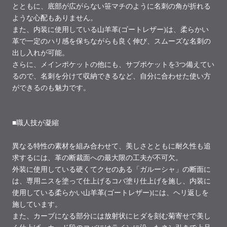
とともに、底部が広がらない笹マチのように名刺の角が折れる
ような心配もありません。
また、内装に使用している山羊革(ゴートレザー)は、柔らかい
革で一定のハリ感を保ちながらも良く伸び、スムーズな名刺の
出し入れが可能。
さらに、メインポケットの他にも、サブポケットを3つ備えてい
るので、名刺を分けて収納できるなど、自分に合わせた使い方
ができるのも魅力です。
■職人技が凝縮
異なる特性の素材を組み合わせて、美しさとともに耐久性も追
求するには、革の断裁面への最大限の工夫が不可欠。
外装に使用している硬くてクセのある「ガルーシャ」の断面に
は、専用ニスを塗って仕上げるコバ塗り仕上げを施し、内装に
使用している柔らかい山羊革(ゴートレザー)には、ヘリ返しを
施しています。
また、カーブになる部分には放射状にヒダを刻む菊寄せで美し