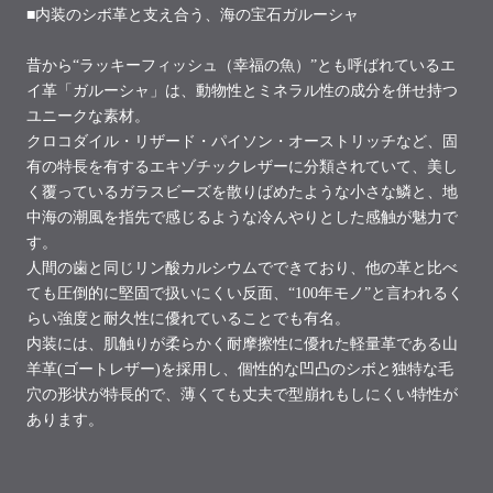
■内装のシボ革と支え合う、海の宝石ガルーシャ
昔から“ラッキーフィッシュ（幸福の魚）”とも呼ばれているエ
イ革「ガルーシャ」は、動物性とミネラル性の成分を併せ持つ
ユニークな素材。
クロコダイル・リザード・パイソン・オーストリッチなど、固
有の特長を有するエキゾチックレザーに分類されていて、美し
く覆っているガラスビーズを散りばめたような小さな鱗と、地
中海の潮風を指先で感じるような冷んやりとした感触が魅力で
す。
人間の歯と同じリン酸カルシウムでできており、他の革と比べ
ても圧倒的に堅固で扱いにくい反面、“100年モノ”と言われるく
らい強度と耐久性に優れていることでも有名。
内装には、肌触りが柔らかく耐摩擦性に優れた軽量革である山
羊革(ゴートレザー)を採用し、個性的な凹凸のシボと独特な毛
穴の形状が特長的で、薄くても丈夫で型崩れもしにくい特性が
あります。