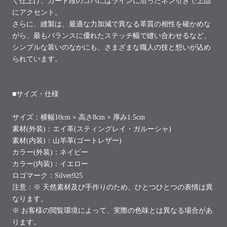
く仕上げ、カード段のコバにはラインに沿ったネン引きで上品
にアクセント。
さらに、縫製は、最適な力加減で異なる革質の相性を確かめな
がら、最もバランスに優れたステッチ幅で縫い合わせるなど、
シンプルな装いのなかにも、さまざまな職人の技と想いが込め
られています。
■サイズ・仕様
サイズ：横幅10
cm ×
高さ8
cm × 厚み1.5cm
素材(外装)：エイ革(スティングレイ・ガルーシャ)
素材(内装)：山羊革(ゴートレザー)
カラー(外装)：ネイビー
カラー(内装)：イエロー
ロゴマーク：Silver925
注意：
※ 天然素材及び手作りのため、ひとつひとつの表情は異
なります。
※ お客様の閲覧環境によって、実際の色味とは異なる場合があ
ります。