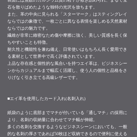
表面には無数のカルシウム質の粒子が敷き詰められ、まるで宝
石を散りばめたような独特の光沢を放ちます。
また、革の中央に見られる「スターマーク」はスティングレイ
ならではの象徴で、一枚ごとに異なる表情を楽しめる天然素材
ならではの魅力です。
繊維が非常に緻密なため傷や摩擦に強く、美しい質感を長く保
ちやすいことも特徴。
耐久性と機能性を兼ね備え、日常使いはもちろん長く愛用でき
る素材として世界中で高く評価されています。
上品な存在感と個性的な風合いを持つエイ革は、ビジネスシー
ンからカジュアルまで幅広く活躍し、使う人の個性と品格をさ
りげなく引き立てる高級レザーです。
■エイ革を使用したカード入れ(名刺入れ)
紙袋のように底部までマチが付いている「通しマチ」の採用に
より、名刺の収納量に合わせてマチ幅が伸縮。
多くの名刺を交換するようなビジネスシーンにおいても、一般
的な名刺の厚さであれば50枚ほど収納できるので便利に使える