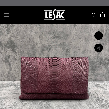
ス
キ
ッ
プ
し
て
コ
ン
テ
ン
ツ
に
移
動
す
る