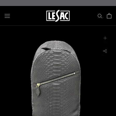
ス
キ
ッ
プ
し
て
コ
ン
テ
ン
ツ
に
移
動
す
る