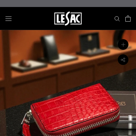
ス
キ
ッ
プ
し
て
コ
ン
テ
ン
ツ
に
移
動
す
る