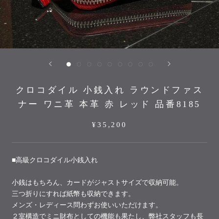
クロコダイル 小銭入れ ラウンドファス
ナー ワニ革 本革 赤 レッド 品番8185
¥35,200
■高級クロコダイル小銭入れ
小銭はもちろん、カードがジャストサイズで収納可能。
三つ折りにすれば紙幣も収納できます。
メンズ・レディース問わずお使いいただけます。
２室構造でミニ財布としての機能も果たし、弊社スタッフも長