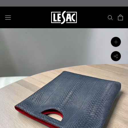
ス
キ
ッ
プ
し
て
コ
ン
テ
ン
ツ
に
移
動
す
る