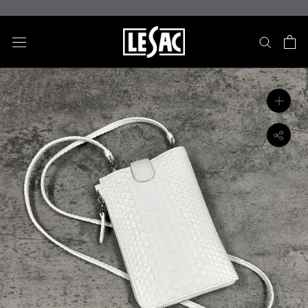
ス
キ
ッ
プ
し
て
コ
ン
テ
ン
ツ
に
移
動
す
る