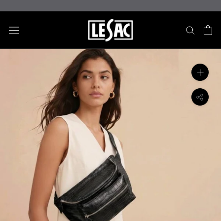
ス
キ
ッ
プ
し
て
コ
ン
テ
ン
ツ
に
移
動
す
る