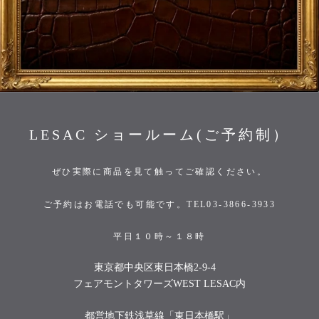
LESAC ショールーム(ご予約制）
ぜひ実際に商品を見て触ってご確認ください。
ご予約はお電話でも可能です。TEL03-3866-3933
平日１０時～１８時
東京都中央区東日本橋2-9-4
フェアモントタワーズWEST LESAC内
都営地下鉄浅草線「東日本橋駅」