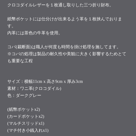
クロコダイルレザーを１枚通し取りした三つ折り財布。
紙幣ポケットには仕分けが出来るよう革を１枚挟んでおりま
す。
内革には茶色の牛革を使用。
コバ(裁断面)は職人が何度も時間を掛け処理を施してます。
※コバの処理は製品の耐久性や美観に大きく影響するためとて
も重要な工程
サイズ：
横幅11cm x 高さ9cm x 厚み3cm
素材：ワニ革(クロコダイル)
色：ダークグレー
(紙幣ポケットx2)
(カードポケットx2)
(マルチスリッドx1)
(マチ付き小銭入れx1)