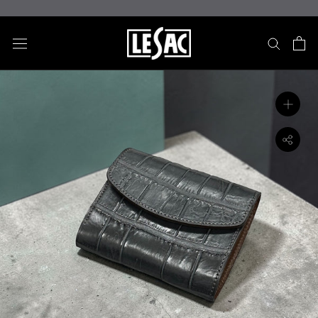
ス
キ
ッ
プ
し
て
コ
ン
テ
ン
ツ
に
移
動
す
る