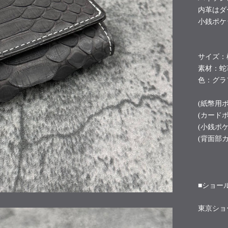
内革はダ
小銭ポケ
サイズ：
素材：蛇
色：グラ
(紙幣用ポ
(カードポ
(小銭ポケ
(背面部カ
■ショー
東京ショ