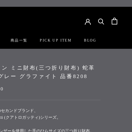
商品一覧
PICK UP ITEM
BLOG
PICK UP ITEM
BLOG
ン ミニ財布(三つ折り財布) 蛇革
グレー グラファイト 品番8208
00
Cのセカンドブランド、
o gatti (クアトロガッティ)シリーズ。
レザーを使用した手のひらサイズの三つ折り財布。