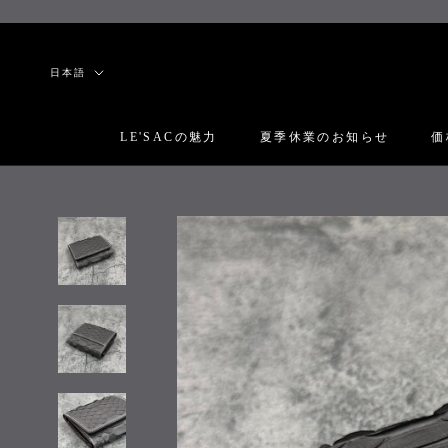
ス
キ
ッ
言
日本語
プ
語
し
て
LE'SACの魅力
夏季休業のお知らせ
価
コ
LE'SACの魅力
夏季休業のお知らせ
価
ン
テ
ン
ツ
に
移
動
す
る