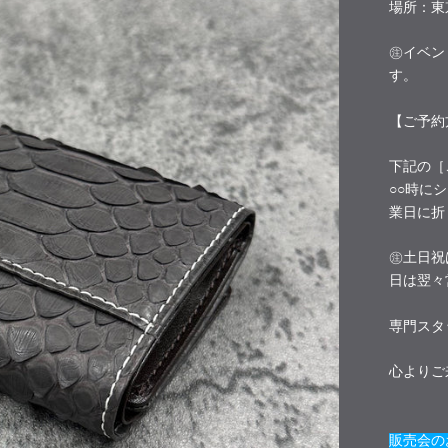
場所：東
㊟イベン
す。
【ご予約
下記の［
○○時に
業日に折
㊟土日祝
日は翌々
専門スタ
心よりご
販売会の