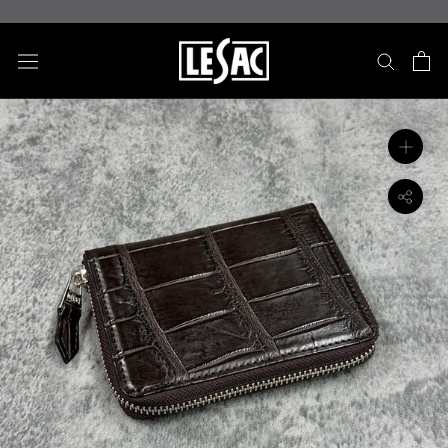
ス
キ
ッ
プ
し
て
コ
ン
テ
ン
ツ
に
移
動
す
る