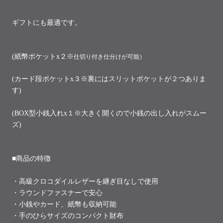
ギフトにも最適です。
(紙幣ポケットx２※
仕切り付き仕分けが可能）
(カード段ポケットx３※裏にはスリットポケットが２つありま
す)
(BOX型小銭入れx１※大きく開くので小銭の出し入れがスムー
ズ)
■商品の特徴
・高級クロコダイルレザーを継ぎ目なしで使用
・ラウンドファスナーで安心
・小銭やカード、紙幣も収納可能
・手のひらサイズのコンパクト財布