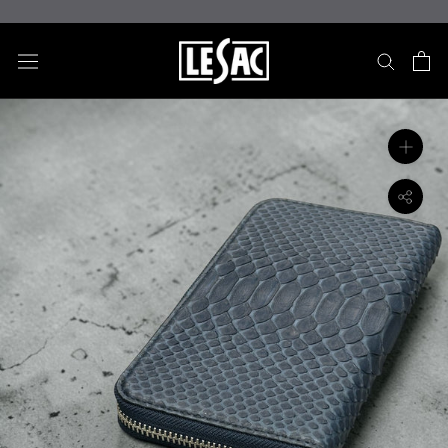
ス
キ
ッ
プ
し
て
コ
ン
テ
ン
ツ
に
移
動
す
る