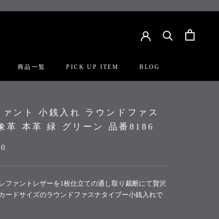
商品一覧
PICK UP ITEM
BLOG
PICK UP ITEM
BLOG
ファント 小銭入れ ラウンドファス
象革 本革 緑 グリーン 品番8186
00
レファントレザーを1枚仕立ての通し取り裁断にて贅沢
カードサイズのラウンドファスナタイプー小銭入れで