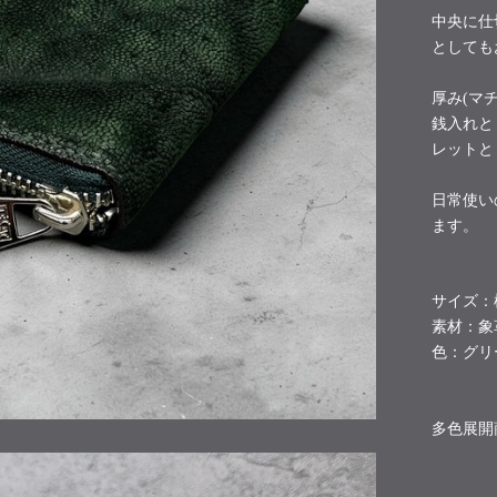
中央に仕
としても
厚み(マ
銭入れと
レットと
日常使い
ます。
サイズ：
素材：象
色：グリ
多色展開