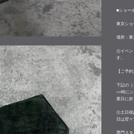
■ショー
東京ショ
場所：東
㊟イベン
す。
【ご予約
下記の［
○○時に
業日に折
㊟土日祝
日は翌々
専門スタ