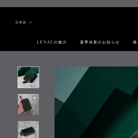
ス
キ
ッ
言
日本語
プ
語
し
て
LE'SACの魅力
夏季休業のお知らせ
価
コ
LE'SACの魅力
夏季休業のお知らせ
価
ン
テ
ン
ツ
に
移
動
す
る