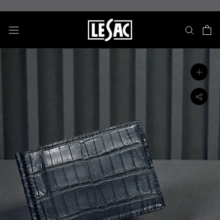
ス
キ
ッ
プ
し
て
コ
ン
テ
ン
ツ
に
移
動
す
る