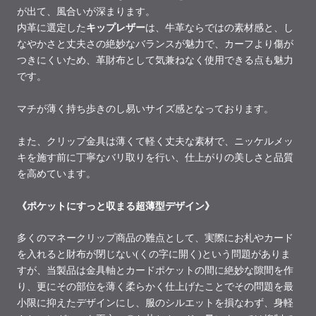
が出て、風合いが深まります。
内革に選定した
キップレザー
は、牛革ならではの素材感と、し
なやかさと丈夫さの絶妙なバランスが魅力で、カーフより傷が
つきにくいため、革財布として気兼ねなく使用できる点も魅力
です。
マチが薄く持ち歩きのし易いサイズ感となっております。
また、クリップ金具は薄くて軽く丈夫な素材で、ニッケルメッ
キを施す前に丁寧なバリ取りを行い、仕上がりの美しさと品質
を高めています。
《ポケットにすっと収まる超薄型デザイン》
多くのマネークリップ商品の難点として、実際にお札やカード
を入れると財布が閉じない(くの字に開く)という問題がありま
すが、当製品は金具軸とカードポケットの間に絶妙な隙間を作
り、更にその部位を薄く柔らかく仕上げたことでその問題を最
小限に抑えたデザインにし、服のシルエットを損なわず、身軽