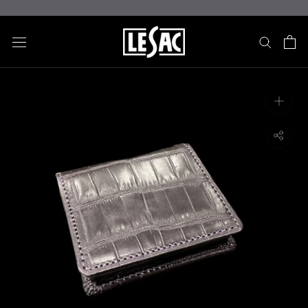
ス
キ
ッ
プ
し
て
コ
ン
テ
ン
ツ
に
移
動
す
る