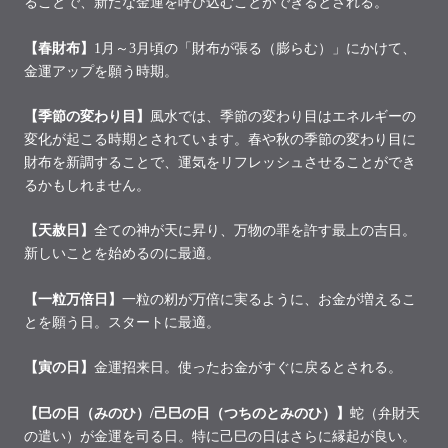
ることで、新たな金運を呼び込むことができるとされる。
【春財布】
1
月～
3
月頃の「財布が張る（膨らむ）」にかけて、
金運アップを願う時期。
【季節の変わり目】
風水では、季節の変わり目はエネルギーの
変化が起こる時期とされています。春や秋の季節の変わり目に
財布を新調することで、運気をリフレッシュさせることができ
るかもしれません。
【天赦日】
全ての神が天に昇り、万物の罪を許す最上の吉日。
新しいことを始めるのに最適。
【一粒万倍日】
一粒の籾が万倍に実るように、お金が増えるこ
とを願う日。スタートに最適。
【寅の日】
金運招来日。使ったお金がすぐに戻るとされる。
【巳の日（みのひ）
/
己巳の日（つちのとみのひ）】
蛇（弁財天
の遣い）が金運を司る日。特に己巳の日はさらに縁起が良い。