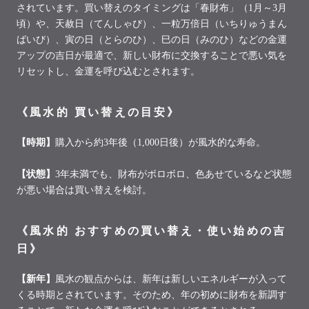
されています。買い替えのタイミングは「春財布」（
1
月～
3
月
頃）や、天赦日（てんしゃび）、一粒万倍日（いちりゅうまん
ばいび）、寅の日（とらのひ）、巳の日（みのひ）などの金運
アップの吉日が最適で、新しい財布に交換することで悪い気を
リセットし、金運を呼び込むとされます。
《風水的 買い替えの目安》
【時期】
購入から約
3
年後（
1,000
日後）が風水的な寿命。
【状態】
3
年未満でも、財布がボロボロ、色あせているなど状態
が悪い場合は買い替えを検討。
《風水的 おすすめの買い替え・使い始めの吉
日》
【新年】
風水の観点からは、新年は新しいエネルギーが入って
くる時期とされています。そのため、年の初めに財布を新調す