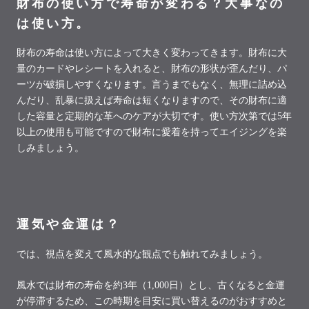
財布の使い方で寿命が変わる？大事なの
は使い方。
財布の寿命は使い方によって大きく変わってきます。財布に大
量のカードやレシートを入れると、財布の形状が歪んだり、パ
ーツが破損しやすくなります。言うまでもなく、無理に詰め込
んだり、乱暴に扱えば寿命は短くなりますので、その財布に適
した容量と定期的な革へのケアが大切です。使い方次第では
5
年
以上の使用も可能ですので財布に愛着を持ってエイジングを楽
しみましょう。
運気や金運は？
では、視点を変えて風水的な観点でも触れてみましょう。
風水では財布の寿命を約
3
年（
1,000
日）とし、古くなると金運
が停滞するため、この時期を目安に買い替えるのがおすすめと