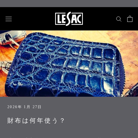
ス
キ
ッ
プ
し
て
コ
ン
テ
ン
ツ
に
移
動
す
2026年 1月 27日
る
財布は何年使う？