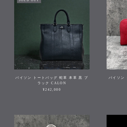
SOLD OUT
パイソン トートバッグ 蛇革 本革 黒 ブ
パイソン 
ラック CALON
¥242,000