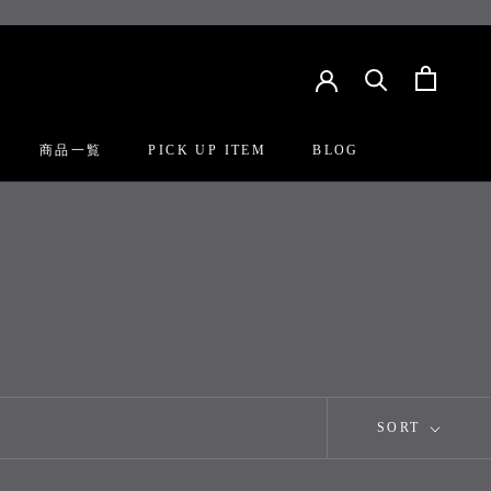
商品一覧
PICK UP ITEM
BLOG
PICK UP ITEM
BLOG
SORT