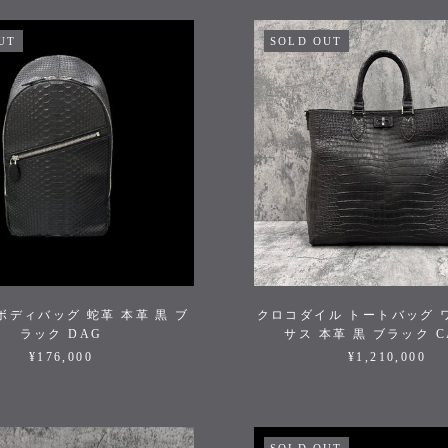
UT
SOLD OUT
ボディバッグ 蛇革 本革 黒 ブ
クロコダイル トートバッグ 
ラック DAG
サス 本革 黒 ブラック C
¥176,000
¥1,210,000