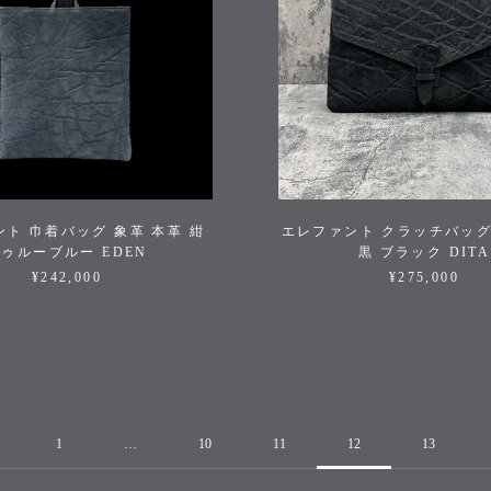
ト 巾着バッグ 象革 本革 紺
エレファント クラッチバッグ
ゥルーブルー EDEN
黒 ブラック DITA
¥242,000
¥275,000
1
…
10
11
12
13