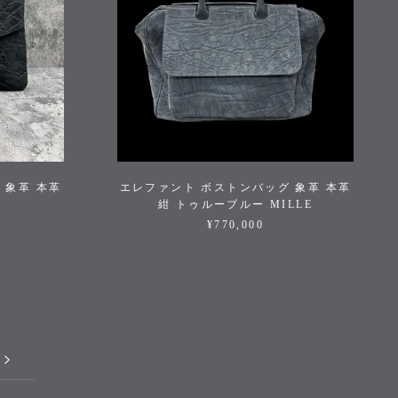
 象革 本革
エレファント ボストンバッグ 象革 本革
紺 トゥルーブルー MILLE
¥770,000