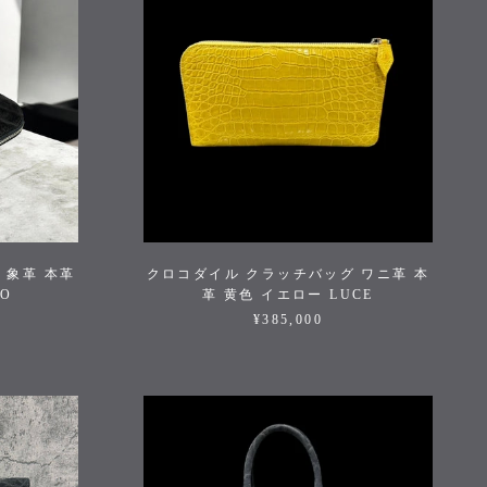
 象革 本革
クロコダイル クラッチバッグ ワニ革 本
IO
革 黄色 イエロー LUCE
¥385,000