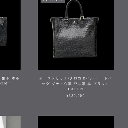
SOLD OUT
 象革 本革
オーストリッチ/クロコダイル トートバ
MINI
ッグ ダチョウ革 ワニ革 黒 ブラック
CALON
¥330,000