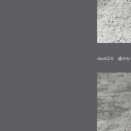
check☑① 緩