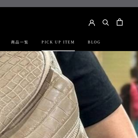
SHARE
PREV
NEXT
商品一覧
PICK UP ITEM
BLOG
PICK UP ITEM
BLOG