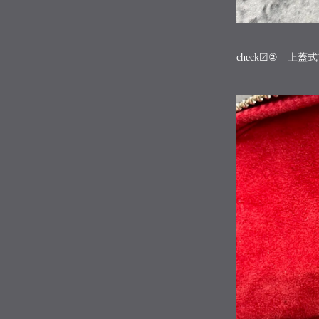
check☑② 上