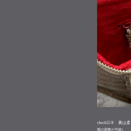
check☑③ 裏
階の調整が可能）