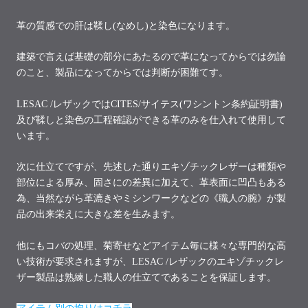
革の質感での肝は鞣し(なめし)と染色になります。
建築で言えば基礎の部分にあたるので革になってからでは勿論
のこと、製品になってからでは判断が困難てす。
LESAC /レザックではCITES/サイテス(ワシントン条約証明書)
及び鞣しと染色の工程確認ができる革のみを仕入れて使用して
います。
次に仕立てですが、先述した通りエキゾチックレザーは種類や
部位による厚み、固さにの差異に加えて、革表面に凹凸もある
為、当然ながら革漉きやミシンワークなどの《職人の腕》が製
品の出来栄えに大きな差を生みます。
他にもコバの処理、菊寄せなどアイテム毎に様々な専門的な高
い技術が要求されますが、LESAC /レザックのエキゾチックレ
ザー製品は熟練した職人の仕立てであることを保証します。