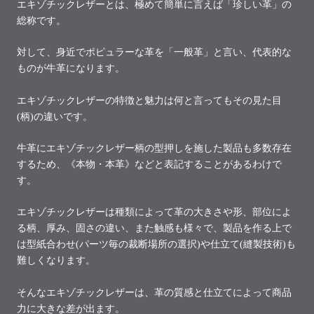
エキゾチックレザーとは、極めて簡単に言えば「珍しい革」の
総称です。
対して、身近でポピュラーな革を「一般革」と言い、代表的な
ものが牛革になります。
エキゾチックレザーの特徴と魅力は何と言ってもその見た目
(柄)の違いです。
牛革にエキゾチックレザー柄の型押しを施した製品も多数存在
するため、《本物・本革》などと表記することがあるわけで
す。
エキゾチックレザーは種類によって革の大きさや形、部位によ
る柄、厚み、固さの違い、また触感も様々で、製品を作る上で
は型紙合わせ(パーツ毎の裁断場所の選択)や仕立て(縫製技術)も
難しくなります。
そんなエキゾチックレザーは、革の質感と仕立てによって商品
力に大きな差が出ます。